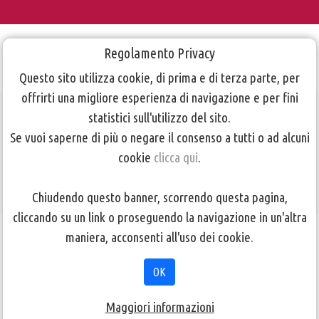
Regolamento Privacy
Questo sito utilizza cookie, di prima e di terza parte, per
offrirti una migliore esperienza di navigazione e per fini
statistici sull'utilizzo del sito.
Profilo
Se vuoi saperne di più o negare il consenso a tutti o ad alcuni
Instagram
cookie
clicca qui
.
Chiudendo questo banner, scorrendo questa pagina,
cliccando su un link o proseguendo la navigazione in un'altra
TORNA ALLA PAGINA PRECEDENTE
maniera, acconsenti all'uso dei cookie.
OK
Clicca
qui
per essere indirizzato al nostro profilo
Instagram
Maggiori informazioni