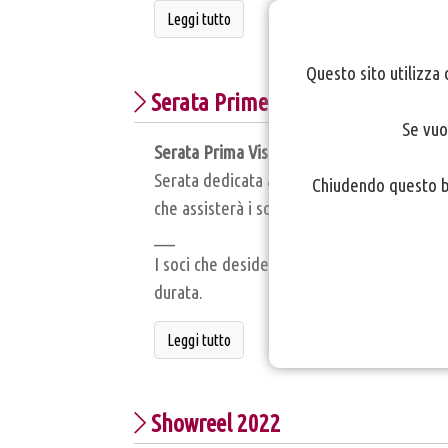
Leggi tutto
Questo sito utilizza 
Serata Prime Visioni
Se vuo
Serata Prima Visione
in sede, Sala proiezi
Serata dedicata alla visione di cortometrag
Chiudendo questo ba
che assisterà i soci durante l’analisi dei fil
___
I soci che desiderino mostrare i propri vid
durata.
Leggi tutto
Showreel 2022