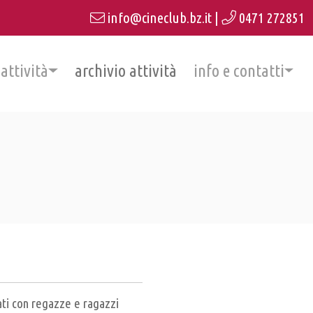
info@cineclub.bz.it
|
0471 272851
 attività
archivio attività
info e contatti
ati con regazze e ragazzi