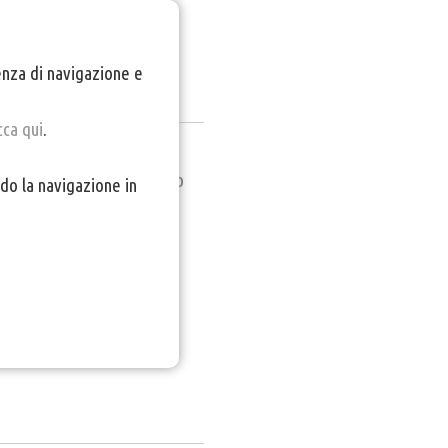
ienza di navigazione e
cca qui
.
 presente in sala un esperto
do la navigazione in
prossimi filmati.
ail.com indicando titolo e