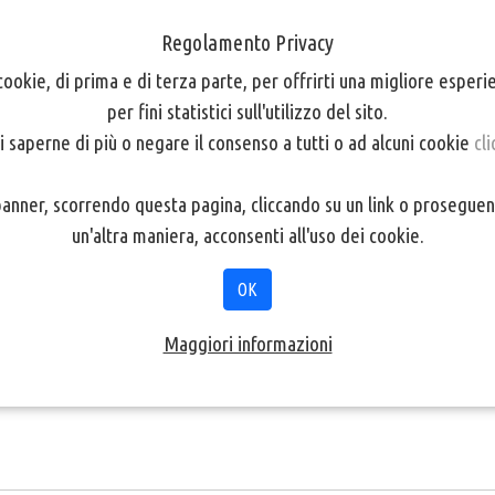
Regolamento Privacy
cookie, di prima e di terza parte, per offrirti una migliore esper
per fini statistici sull'utilizzo del sito.
i saperne di più o negare il consenso a tutti o ad alcuni cookie
cli
oni
gi realizzati dai soci e mai visti prima al Cineclub Bolzano. Sarà
nner, scorrendo questa pagina, cliccando su un link o proseguen
mati, farà una critica costruttiva e ci darà utili suggerimenti per i 
un'altra maniera, acconsenti all'uso dei cookie.
OK
eo inediti sono pregati di inviare una mail a infosoci.cineclub@gm
Maggiori informazioni