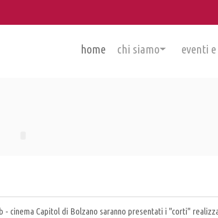
home
chi siamo
eventi e
b - cinema Capitol di Bolzano saranno presentati i "corti" realizz