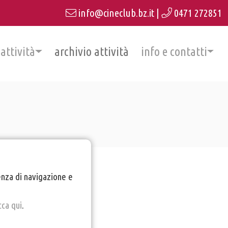
info@cineclub.bz.it
|
0471 272851
 attività
archivio attività
info e contatti
ienza di navigazione e
cca qui
.