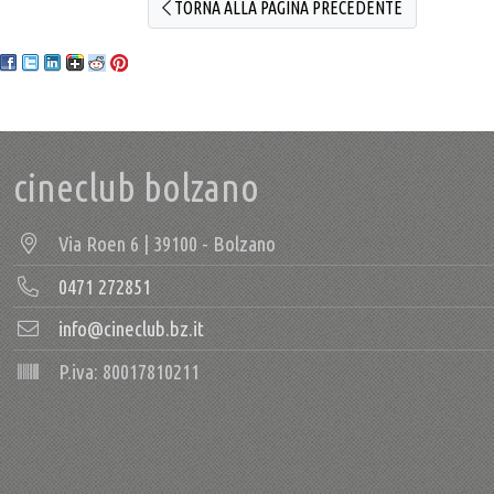
TORNA ALLA PAGINA PRECEDENTE
cineclub bolzano
Via Roen 6 | 39100 - Bolzano
0471 272851
info@cineclub.bz.it
P.iva: 80017810211