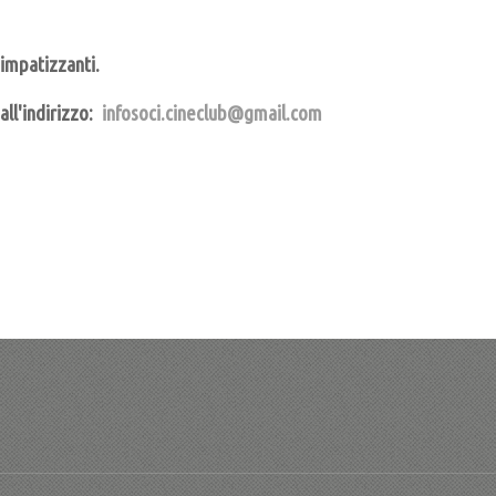
 simpatizzanti.
all'indirizzo:
infosoci.cineclub@gmail.com