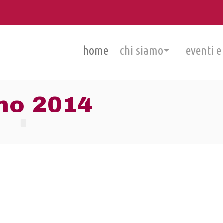
home
chi siamo
eventi e
gno 2014