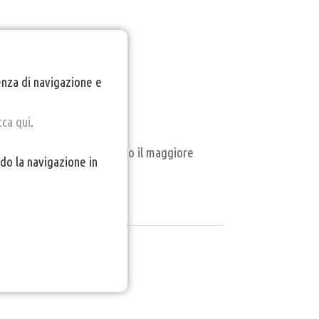
ienza di navigazione e
cca qui
.
 Words
, che hanno ricevuto il maggiore
do la navigazione in