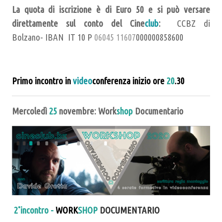
La quota di iscrizione è di Euro 50 e si può versare
direttamente sul conto del Cine
club
:
CCBZ di
Bolzano- IBAN IT 10 P
06045 11607
000000858600
Primo incontro in
video
conferenza inizio ore
20
.30
Mercoledì
25
novembre: Work
shop
Documentario
2˚incontro -
WORK
SHOP
DOCUMENTARIO