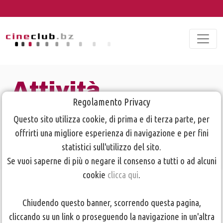
Attività
Regolamento Privacy
novembre -
Questo sito utilizza cookie, di prima e di terza parte, per
dicembre 2020
offrirti una migliore esperienza di navigazione e per fini
statistici sull'utilizzo del sito.
Se vuoi saperne di più o negare il consenso a tutti o ad alcuni
cookie
clicca qui
.
TORNA ALLA PAGINA PRECEDENTE
Chiudendo questo banner, scorrendo questa pagina,
cliccando su un link o proseguendo la navigazione in un'altra
Mercoledì
18
novembre: Work
shop
Documentario