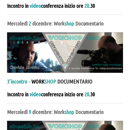
Incontro in
video
conferenza inizio ore
20
.30
Mercoledì
2
dicembre: Work
shop
Documentario
3˚incontro
-
WORK
SHOP
DOCUMENTARIO
Incontro in
video
conferenza inizio ore
20
.30
Mercoledì
9
dicembre: Work
shop
Documentario