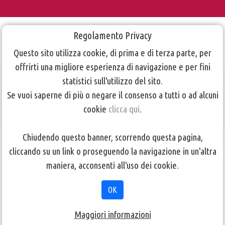
Regolamento Privacy
Questo sito utilizza cookie, di prima e di terza parte, per
offrirti una migliore esperienza di navigazione e per fini
statistici sull'utilizzo del sito.
Guida ai codec
Se vuoi saperne di più o negare il consenso a tutti o ad alcuni
cookie
clicca qui
.
Chiudendo questo banner, scorrendo questa pagina,
TORNA ALLA PAGINA PRECEDENTE
cliccando su un link o proseguendo la navigazione in un'altra
maniera, acconsenti all'uso dei cookie.
Clicca qui
per scaricare la guida ai codec.
OK
Maggiori informazioni
TORNA ALLA PAGINA PRECEDENTE