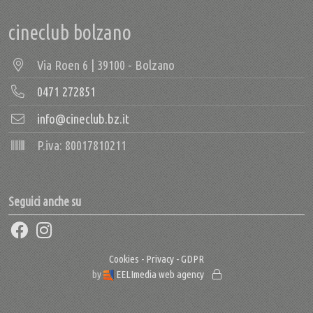
cineclub bolzano
Via Roen 6 | 39100 - Bolzano
0471 272851
info@cineclub.bz.it
P.iva: 80017810211
Seguici anche su
Cookies - Privacy - GDPR
by
EELImedia web agency