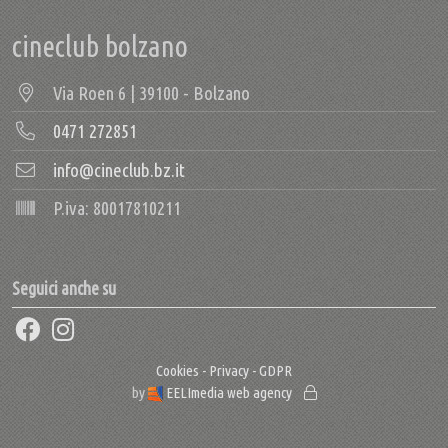
cineclub bolzano
Via Roen 6 | 39100 - Bolzano
0471 272851
info@cineclub.bz.it
P.iva: 80017810211
Seguici anche su
Cookies - Privacy - GDPR
by
EELImedia web agency