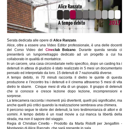
S
erata dedicata alle opere di
Alice Ranzato
.
Alice, oltre a essere una Video Editor professionale, è una delle docenti
del Corso Video del
Cine
club Bolzano
. Durante questa serata ci
presenterà un lungometraggio dedicato ad un progetto a cui ha
collaborato in qualità di montatrice.
In un carcere, una casa circondariale nello specifico, dopo un casting tra i
detenuti in attesa di giudizio è stato realizzato in 5 mesi un documentario
pensato ed interpretato da loro. 15 detenuti di 7 nazionalità diverse.
A tempo debito, in 70 minuti racconta il dietro le quinte di questa
produzione e l’incontro tra i detenuti e il cinema attraverso 5 mesi di vita
dietro le sbarre. Cinque mesi di vita di un gruppo. Il gruppo di detenuti
che si conosce e cresce lezione dopo lezione, incomprensioni e
sorprese.
La telecamera racconta i momenti più divertenti, quelli più significativi, ma
anche quelli più critici quando la realizzazione sembrava una chimera.
Il percorso segue le storie dei detenuti, la loro testimonianza di attori e di
uomini. A tempo debito è un road movie a cui manca la libertà della
strada, ma non il sapore del viaggio.
Regia di Christian Cinetto - Prodotto da Marta Ridolfi per Jengafilm -
Montaggio di Alice Ranzato, che sará presente in sala.