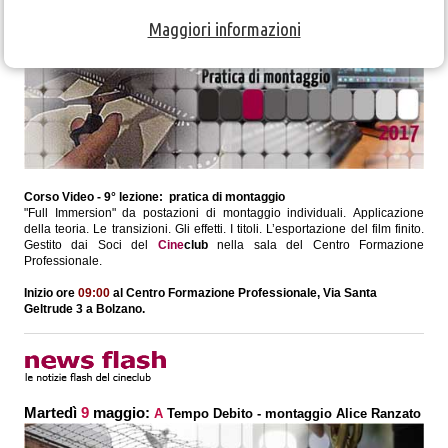
Sabato
6
maggio:
C
orso di Video 2017 - 9ª lezione
Maggiori informazioni
Corso Video - 9° lezione: pratica di montaggio
"Full Immersion" da postazioni di montaggio individuali. Applicazione
della teoria. Le transizioni. Gli effetti. I titoli. L’esportazione del film finito.
Gestito dai Soci del
Cine
club
nella sala del
Centro Formazione
Professionale.
Inizio ore
09:00
al
Centro Formazione Professionale, Via Santa
Geltrude 3 a Bolzano.
Martedì
9
maggio:
A
Tempo Debito - montaggio Alice Ranzato