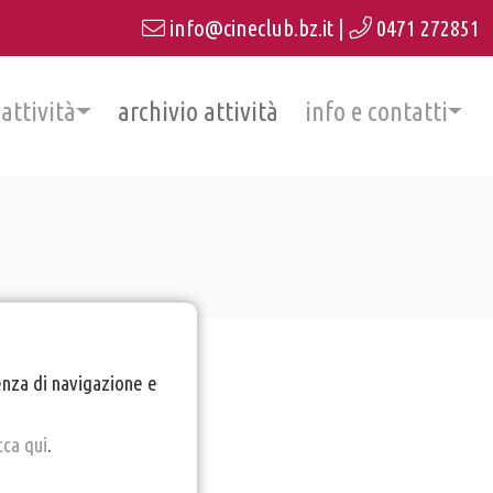
info@cineclub.bz.it
|
0471 272851
 attività
archivio attività
info e contatti
ienza di navigazione e
cca qui
.