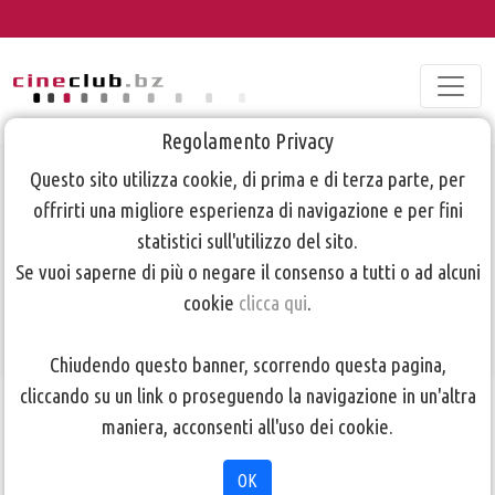
Regolamento Privacy
Questo sito utilizza cookie, di prima e di terza parte, per
Programma
offrirti una migliore esperienza di navigazione e per fini
Prima Visione
statistici sull'utilizzo del sito.
Se vuoi saperne di più o negare il consenso a tutti o ad alcuni
28/05/2019
cookie
clicca qui
.
Chiudendo questo banner, scorrendo questa pagina,
cliccando su un link o proseguendo la navigazione in un'altra
TORNA ALLA PAGINA PRECEDENTE
maniera, acconsenti all'uso dei cookie.
PROGRAMMA PRIMA VISIONE 28 maggio 2019
OK