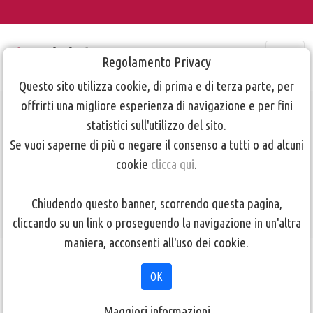
Regolamento Privacy
Questo sito utilizza cookie, di prima e di terza parte, per
offrirti una migliore esperienza di navigazione e per fini
Programma
statistici sull'utilizzo del sito.
Se vuoi saperne di più o negare il consenso a tutti o ad alcuni
Prima Visione
cookie
clicca qui
.
24/09/2013
Chiudendo questo banner, scorrendo questa pagina,
cliccando su un link o proseguendo la navigazione in un'altra
maniera, acconsenti all'uso dei cookie.
TORNA ALLA PAGINA PRECEDENTE
OK
Mauro Manzo
N.Y.C.
Maggiori informazioni