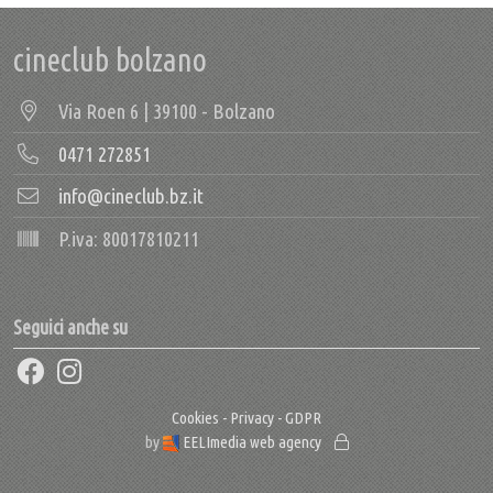
cineclub bolzano
Via Roen 6 | 39100 - Bolzano
0471 272851
info@cineclub.bz.it
P.iva: 80017810211
Seguici anche su
Cookies - Privacy - GDPR
by
EELImedia web agency