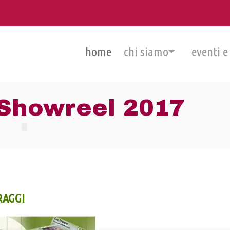
home
chi siamo
eventi e
Showreel 2017
RAGGI