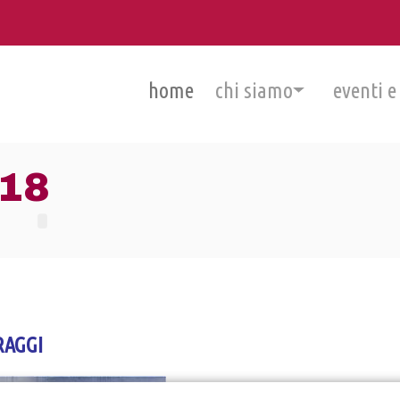
home
chi siamo
eventi e
18
RAGGI