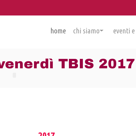
home
chi siamo
eventi e
enerdì TBIS 2017