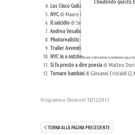
Chiudendo questo ba
Los Cinco Guitarreros deluxe
di Martina 
NYC
di Mauro Manzo (3,43)
Il suicidio
di Sergio Moretto (3,38)
Andrea Vesalio a Pisa
di Andrea Slomp, Sa
Photorealistic
di Tarcisio Coianiz (2,96)
Trailer Avventura
di Roberto Condotta (
NYC in a nutshell
di Tarcisio Coianiz (2,70
Si fa presto a dire poesia
di Matteo Dori 
Tornare bambini
di Giovanni Cristaldi (2,
Programma Showreel 10/12/2013
TORNA ALLA PAGINA PRECEDENTE