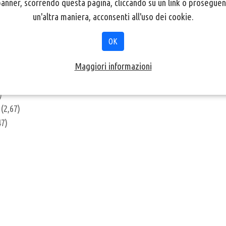
nner, scorrendo questa pagina, cliccando su un link o proseguen
Jaider (3,47)
un'altra maniera, acconsenti all'uso dei cookie.
OK
brina Orsaniti e Andrea Palvarini (3,12)
Maggiori informazioni
2,92)
)
(2,67)
47)