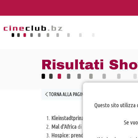
Risultati Sh
TORNA ALLA PAGINA PRECEDENTE
Questo sito utilizza 
Kleinstadtprinzessin
di Rudi Ritsch (4,16)
Se vuo
Mal d'Africa
di Antonio Scerbo (3,65)
Hospice: prendersi cura
di Roland Seppi 