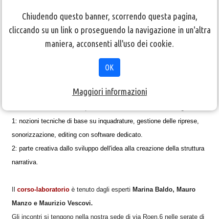
Chiudendo questo banner, scorrendo questa pagina,
cliccando su un link o proseguendo la navigazione in un'altra
"
Raccontare una storia
" è il titolo del
laboratorio teorico pratico
maniera, acconsenti all'uso dei cookie.
che il cineclub bolzano ha in programma per la prima parte dell'anno
e destinato a nuovi e vecchi soci.
OK
Un laboratorio teorico pratico integrato nel corso video base,
Maggiori informazioni
finalizzato a realizzare una Docu-fiction come saggio finale.
Il corso video base è composto da 2 moduli distinti, ma integrati.
1: nozioni tecniche di base su inquadrature, gestione delle riprese,
sonorizzazione, editing con software dedicato.
2: parte creativa dallo sviluppo dell'idea alla creazione della struttura
narrativa.
Il
corso-laboratorio
è tenuto dagli esperti
Marina Baldo, Mauro
Manzo e Maurizio Vescovi.
Gli incontri si tengono nella nostra sede di via Roen,6 nelle serate di