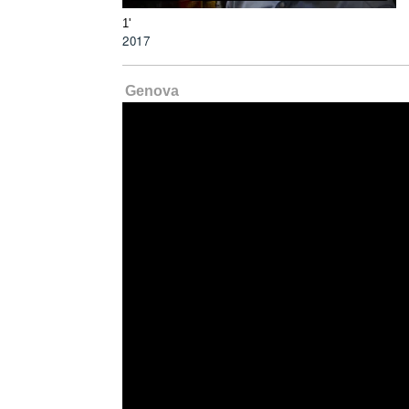
1'
2017
Genova