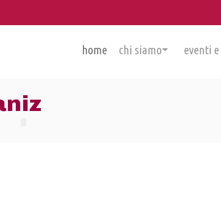
home
chi siamo
eventi e
aniz