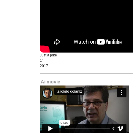
Just a joke
1'
2017
Ai movie